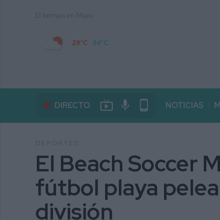
El tiempo en Mijas
29°C
24°C
live_tv
mic
phone_android
DIRECTO
NOTICIAS
M
DEPORTES
El Beach Soccer M
fútbol playa pelea
división