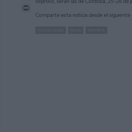
objetivo, serán las de Córdoba, 25-28 de jun
Print
Comparte esta noticia desde el siguiente
FÚTBOL PLAYA
MIJAS
DEPORTE