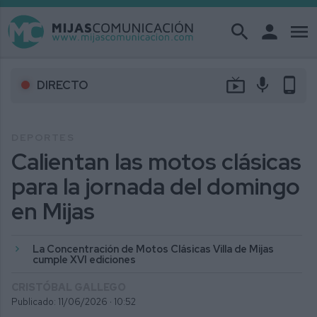
search
person
menu
live_tv
mic
phone_android
DIRECTO
DEPORTES
Calientan las motos clásicas
para la jornada del domingo
en Mijas
La Concentración de Motos Clásicas Villa de Mijas
cumple XVI ediciones
CRISTÓBAL GALLEGO
Publicado: 11/06/2026 ·
10:52