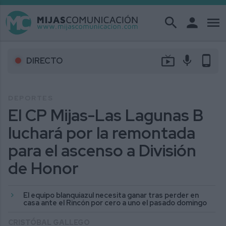
search
person
menu
live_tv
mic
phone_android
DIRECTO
DEPORTES
El CP Mijas-Las Lagunas B
luchará por la remontada
para el ascenso a División
de Honor
El equipo blanquiazul necesita ganar tras perder en
casa ante el Rincón por cero a uno el pasado domingo
CRISTÓBAL GALLEGO