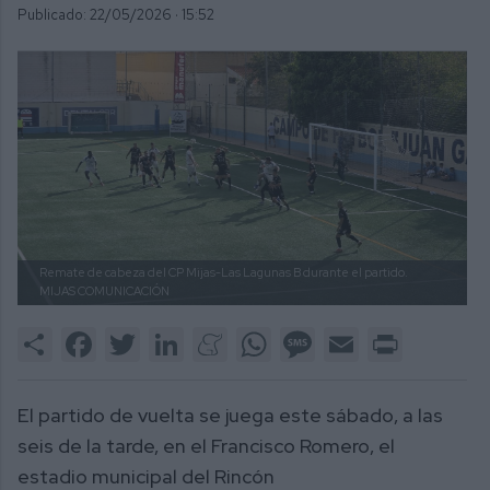
Publicado: 22/05/2026 ·
15:52
Remate de cabeza del CP Mijas-Las Lagunas B durante el partido.
MIJAS COMUNICACIÓN
Share
Facebook
Twitter
LinkedIn
Meneame
WhatsApp
Message
Email
Print
El partido de vuelta se juega este sábado, a las
seis de la tarde, en el Francisco Romero, el
estadio municipal del Rincón