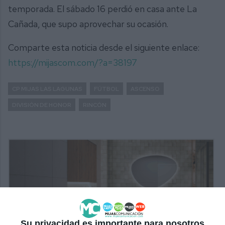
temporada. El sábado 16 perdió en casa ante La
Cañada, que supo aprovechar su ocasión.
Comparte esta noticia desde el siguiente enlace:
https://mijascom.com/?a=38197
CP MIJAS LAS LAGUNAS
FÚTBOL
ASCENSO
DIVISIÓN DE HONOR
RINCÓN
Su privacidad es importante para nosotros