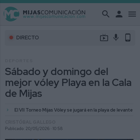
search
person
menu
live_tv
mic
phone_android
DIRECTO
DEPORTES
Sábado y domingo del
mejor vóley Playa en la Cala
de Mijas
El VII Torneo Mijas Vóley se jugará en la playa de levante
CRISTÓBAL GALLEGO
Publicado: 20/05/2026 ·
10:58