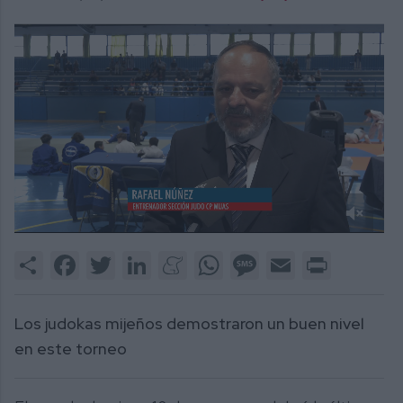
0
of
Share
Facebook
Twitter
LinkedIn
Meneame
WhatsApp
Message
Email
Print
1
minute,
50
seconds
Los judokas mijeños demostraron un buen nivel
en este torneo