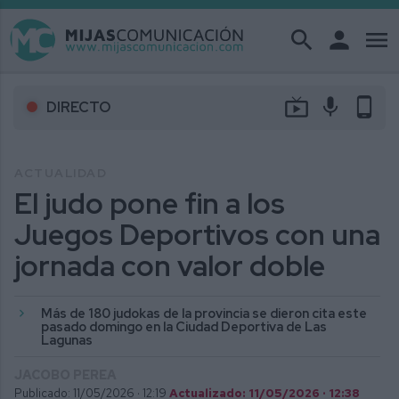
search
person
menu
live_tv
mic
phone_android
DIRECTO
ACTUALIDAD
El judo pone fin a los
Juegos Deportivos con una
jornada con valor doble
Más de 180 judokas de la provincia se dieron cita este
pasado domingo en la Ciudad Deportiva de Las
Lagunas
JACOBO PEREA
Publicado: 11/05/2026 ·
12:19
Actualizado: 11/05/2026 · 12:38