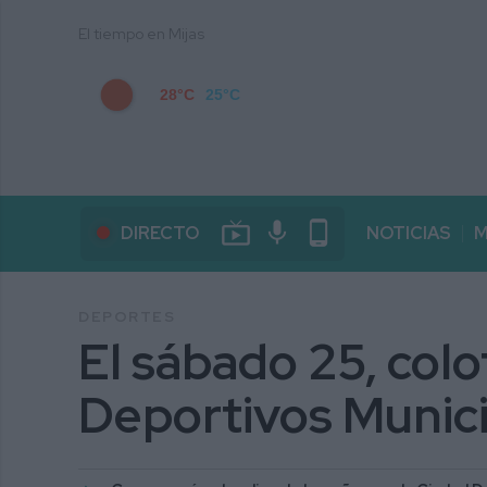
El tiempo en Mijas
28°C
25°C
live_tv
mic
phone_android
DIRECTO
NOTICIAS
M
DEPORTES
El sábado 25, colo
Deportivos Munici