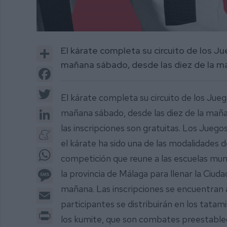
Share
El kárate completa su circuito de los Ju
mañana sábado, desde las diez de la ma
Facebook
Twitter
El kárate completa su circuito de los Jue
LinkedIn
mañana sábado, desde las diez de la mañ
las inscripciones son gratuitas. Los Jueg
Meneame
el kárate ha sido una de las modalidades d
WhatsApp
competición que reune a las escuelas muni
Message
la provincia de Málaga para llenar la Ciu
mañana. Las inscripciones se encuentran 
Email
participantes se distribuirán en los tatam
Print
los kumite, que son combates preestablec