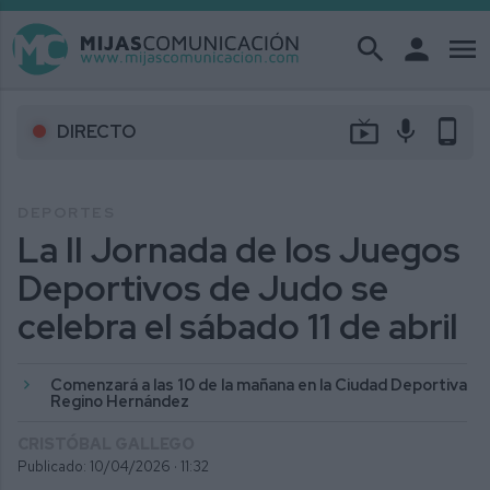
search
person
menu
live_tv
mic
phone_android
DIRECTO
DEPORTES
La II Jornada de los Juegos
Deportivos de Judo se
celebra el sábado 11 de abril
Comenzará a las 10 de la mañana en la Ciudad Deportiva
Regino Hernández
CRISTÓBAL GALLEGO
Publicado: 10/04/2026 ·
11:32