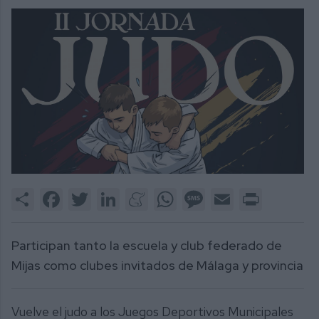
Share
Facebook
Twitter
LinkedIn
Meneame
WhatsApp
Message
Email
Print
Participan tanto la escuela y club federado de
Mijas como clubes invitados de Málaga y provincia
Vuelve el judo a los Juegos Deportivos Municipales