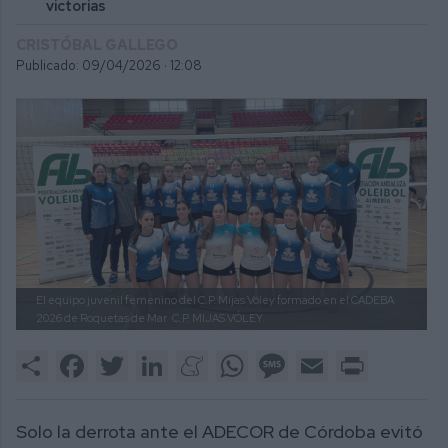
victorias
CRISTÓBAL GALLEGO
Publicado: 09/04/2026 ·
12:08
El equipo juvenil femenino del C.P. Mijas Vóley formado en el CADEBA
2026 de Roquetas de Mar.
C.P. MIJAS VÓLEY.
Share
Facebook
Twitter
LinkedIn
Meneame
WhatsApp
Message
Email
Print
Solo la derrota ante el ADECOR de Córdoba evitó