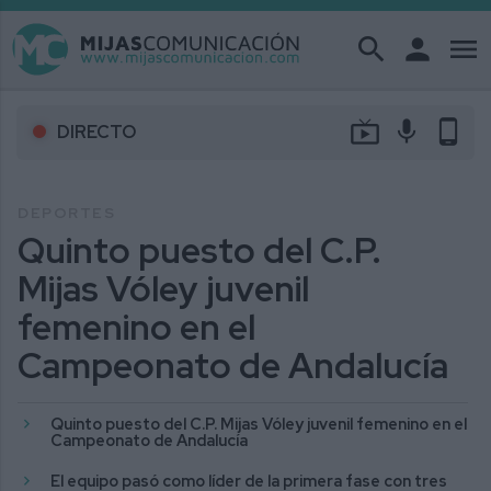
search
person
menu
live_tv
mic
phone_android
DIRECTO
DEPORTES
Quinto puesto del C.P.
Mijas Vóley juvenil
femenino en el
Campeonato de Andalucía
Quinto puesto del C.P. Mijas Vóley juvenil femenino en el
Campeonato de Andalucía
El equipo pasó como líder de la primera fase con tres