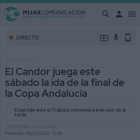
search
person
menu
live_tv
mic
phone_android
DIRECTO
DEPORTES
El Candor juega este
sábado la ida de la final de
la Copa Andalucía
El partido ante el Trabuco comenzará a las seis de la
tarde
CRISTÓBAL GALLEGO
Publicado: 26/03/2026 ·
12:46