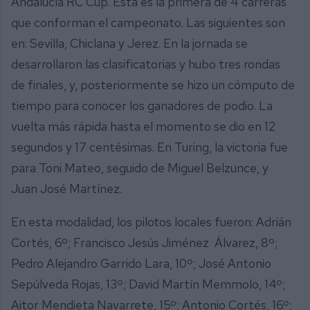
Andalucía RC Cup. Esta es la primera de 4 carreras
que conforman el campeonato. Las siguientes son
en: Sevilla, Chiclana y Jerez. En la jornada se
desarrollaron las clasificatorias y hubo tres rondas
de finales, y, posteriormente se hizo un cómputo de
tiempo para conocer los ganadores de podio. La
vuelta más rápida hasta el momento se dio en 12
segundos y 17 centésimas. En Turing, la victoria fue
para Toni Mateo, seguido de Miguel Belzunce, y
Juan José Martínez.
En esta modalidad, los pilotos locales fueron: Adrián
Cortés, 6º; Francisco Jesús Jiménez Álvarez, 8º;
Pedro Alejandro Garrido Lara, 10º; José Antonio
Sepúlveda Rojas, 13º; David Martín Memmolo, 14º;
Aitor Mendieta Navarrete, 15º; Antonio Cortés, 16º;