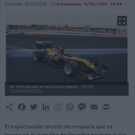
Publicado: 10/03/2026 ·
11:11
Actualizado: 11/03/2026 · 20:56
Un fórmula uno en el circuito mijeño.
MIJAS
COMUNICACIÓN.
Share
Facebook
Twitter
LinkedIn
Meneame
WhatsApp
Message
Email
Print
El espectacular circuito de moqueta que se
monta en el Juan Roa de Osunillas permite tener