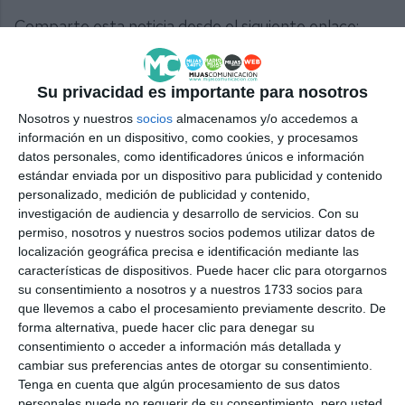
Comparte esta noticia desde el siguiente enlace:
https://mijascom.com/?a=37357
Su privacidad es importante para nosotros
RADIOCONTROL
MIJAS
DEPORTE
Nosotros y nuestros
socios
almacenamos y/o accedemos a
información en un dispositivo, como cookies, y procesamos
datos personales, como identificadores únicos e información
estándar enviada por un dispositivo para publicidad y contenido
personalizado, medición de publicidad y contenido,
investigación de audiencia y desarrollo de servicios.
Con su
permiso, nosotros y nuestros socios podemos utilizar datos de
localización geográfica precisa e identificación mediante las
características de dispositivos. Puede hacer clic para otorgarnos
su consentimiento a nosotros y a nuestros 1733 socios para
que llevemos a cabo el procesamiento previamente descrito. De
forma alternativa, puede hacer clic para denegar su
consentimiento o acceder a información más detallada y
cambiar sus preferencias antes de otorgar su consentimiento.
Tenga en cuenta que algún procesamiento de sus datos
personales puede no requerir de su consentimiento, pero usted