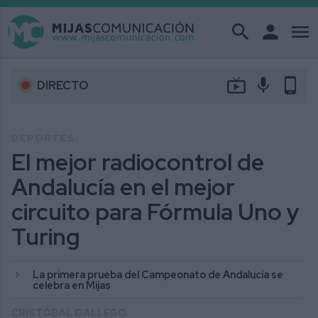
search
person
menu
live_tv
mic
phone_android
DIRECTO
DEPORTES
El mejor radiocontrol de
Andalucía en el mejor
circuito para Fórmula Uno y
Turing
La primera prueba del Campeonato de Andalucía se
celebra en Mijas
CRISTÓBAL GALLEGO