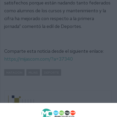
satisfechos porque están nadando tanto federados
como alumnos de los cursos y mantenimiento y la
cifra ha mejorado con respecto a la primera
jornada” comentó la edil de Deportes.
Comparte esta noticia desde el siguiente enlace:
https://mijascom.com/?a=37340
NATACIÓN
MIJAS
DEPORTE