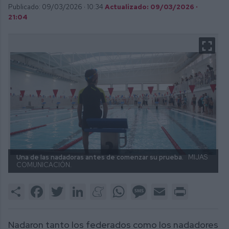
Publicado: 09/03/2026 ·
10:34
Actualizado: 09/03/2026 ·
21:04
Una de las nadadoras antes de comenzar su prueba.
MIJAS
COMUNICACIÓN.
Share
Facebook
Twitter
LinkedIn
Meneame
WhatsApp
Message
Email
Print
Nadaron tanto los federados como los nadadores