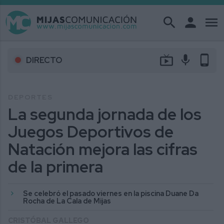
search
person
menu
live_tv
mic
phone_android
DIRECTO
DEPORTES
La segunda jornada de los
Juegos Deportivos de
Natación mejora las cifras
de la primera
Se celebró el pasado viernes en la piscina Duane Da
Rocha de La Cala de Mijas
CRISTÓBAL GALLEGO