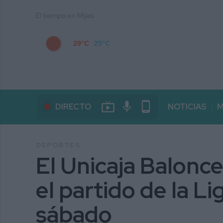
El tiempo en Mijas
29°C
25°C
live_tv
mic
phone_android
DIRECTO
NOTICIAS
M
DEPORTES
El Unicaja Balonce
el partido de la L
sábado