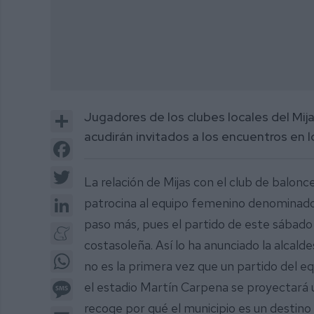
Share
Jugadores de los clubes locales del Mij
acudirán invitados a los encuentros en
Facebook
Twitter
La relación de Mijas con el club de balonc
LinkedIn
patrocina al equipo femenino denominado 
paso más, pues el partido de este sábado 
Meneame
costasoleña. Así lo ha anunciado la alcald
WhatsApp
no es la primera vez que un partido del eq
Message
el estadio Martín Carpena se proyectará u
recoge por qué el municipio es un destino 
Email