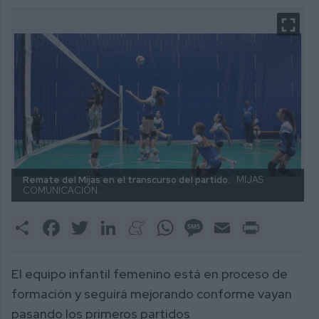
Remate del Mijas en el transcurso del partido.
MIJAS
COMUNICACIÓN.
Share
Facebook
Twitter
LinkedIn
Meneame
WhatsApp
Message
Email
Print
El equipo infantil femenino está en proceso de
formación y seguirá mejorando conforme vayan
pasando los primeros partidos