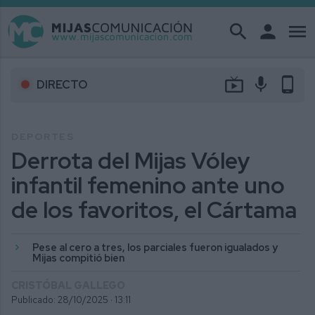
search
person
menu
live_tv
mic
phone_android
DIRECTO
DEPORTES
Derrota del Mijas Vóley
infantil femenino ante uno
de los favoritos, el Cártama
Pese al cero a tres, los parciales fueron igualados y
Mijas compitió bien
CRISTÓBAL GALLEGO
Publicado: 28/10/2025 ·
13:11