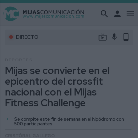
search
person
menu
live_tv
mic
phone_android
DIRECTO
DEPORTES
Mijas se convierte en el
epicentro del crossfit
nacional con el Mijas
Fitness Challenge
Se compite este fin de semana en el hipódromo con
500 participantes
CRISTÓBAL GALLEGO