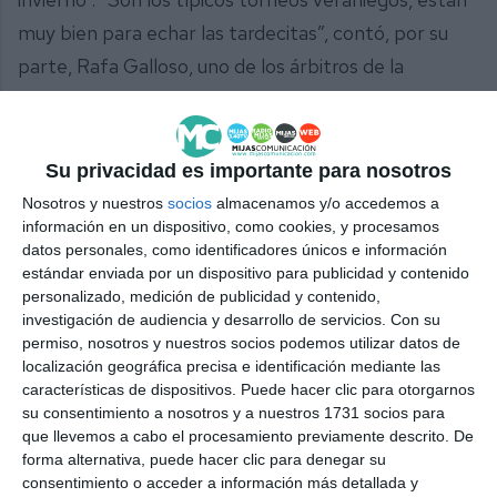
muy bien para echar las tardecitas”, contó, por su
parte, Rafa Galloso, uno de los árbitros de la
competición.
La asociación deportiva Inarpe se encarga de la
Su privacidad es importante para nosotros
organización de ambas competiciones junto al área
Nosotros y nuestros
socios
almacenamos y/o accedemos a
de Deportes del Ayuntamiento de Mijas. “Estamos
información en un dispositivo, como cookies, y procesamos
muy ilusionados con los dos torneos, tanto con el
datos personales, como identificadores únicos e información
estándar enviada por un dispositivo para publicidad y contenido
primero, que llevamos ya 19 años, y con el segundo,
personalizado, medición de publicidad y contenido,
que podemo decir que son como primera y segunda
investigación de audiencia y desarrollo de servicios.
Con su
permiso, nosotros y nuestros socios podemos utilizar datos de
respectivamente, así pueden jugar equipos de todos
localización geográfica precisa e identificación mediante las
los niveles”, resaltó Alexis Pérez, responsable de
características de dispositivos. Puede hacer clic para otorgarnos
su consentimiento a nosotros y a nuestros 1731 socios para
Inarpe y organizador de estas citas deportivas
que llevemos a cabo el procesamiento previamente descrito. De
veraniegas, “así seguimos enganchado al fútbol, con
forma alternativa, puede hacer clic para denegar su
partidos que son muy atractivos y competitivos”,
consentimiento o acceder a información más detallada y