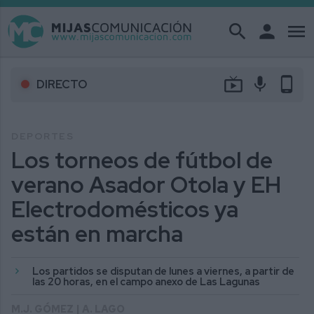
search
person
menu
live_tv
mic
phone_android
DIRECTO
DEPORTES
Los torneos de fútbol de
verano Asador Otola y EH
Electrodomésticos ya
están en marcha
Los partidos se disputan de lunes a viernes, a partir de
las 20 horas, en el campo anexo de Las Lagunas
M.J. GÓMEZ | A. LAGO