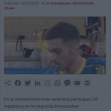
Publicado: 03/07/2025 ·
16:36
Actualizado: 03/07/2025 ·
20:44
0
of
Share
Facebook
Twitter
LinkedIn
Meneame
WhatsApp
Message
Email
Print
3
minutes,
2
seconds
En la competición más veterana participan 20
equipos y en la segunda 8 escuadras