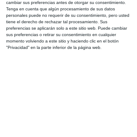
cambiar sus preferencias antes de otorgar su consentimiento.
concluyó Pérez.
Tenga en cuenta que algún procesamiento de sus datos
personales puede no requerir de su consentimiento, pero usted
Los partidos continuarán durante las próximas
tiene el derecho de rechazar tal procesamiento. Sus
preferencias se aplicarán solo a este sitio web. Puede cambiar
semanas, la final del Torneo de Verano Asador
sus preferencias o retirar su consentimiento en cualquier
Otola se disputará el 25 de julio y la de la EH
momento volviendo a este sitio y haciendo clic en el botón
Electrodomésticos está prevista para el 23 de julio.
"Privacidad" en la parte inferior de la página web.
El año pasado los campeones fueron AC Fisioterapia
y Davinci respectivamente.