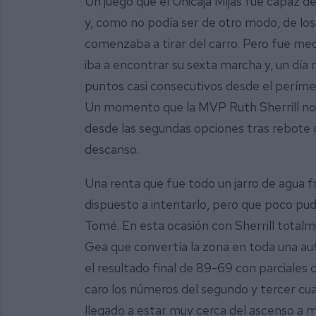
Un juego que el Unicaja Mijas fue capaz de
y, como no podía ser de otro modo, de lo
comenzaba a tirar del carro. Pero fue m
iba a encontrar su sexta marcha y, un d
puntos casi consecutivos desde el períme
Un momento que la MVP Ruth Sherrill no
desde las segundas opciones tras rebote of
descanso.
Una renta que fue todo un jarro de agua fr
dispuesto a intentarlo, pero que poco pud
Tomé. En esta ocasión con Sherrill total
Gea que convertía la zona en toda una au
el resultado final de 89-69 con parciales 
caro los números del segundo y tercer cua
llegado a estar muy cerca del ascenso a m