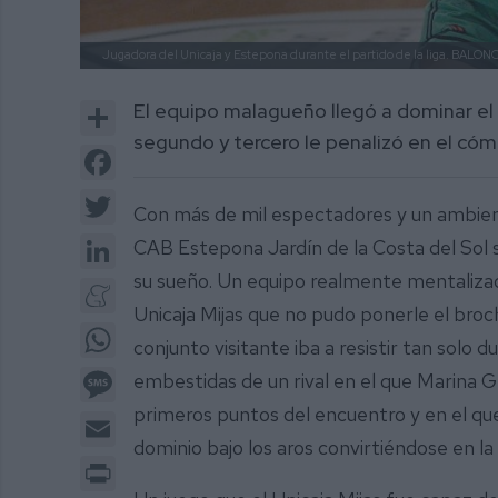
Jugadora del Unicaja y Estepona durante el partido de la liga.
BALONC
Share
El equipo malagueño llegó a dominar el p
segundo y tercero le penalizó en el có
Facebook
Twitter
Con más de mil espectadores y un ambien
LinkedIn
CAB Estepona Jardín de la Costa del Sol sa
su sueño. Un equipo realmente mentalizad
Meneame
Unicaja Mijas que no pudo ponerle el broc
WhatsApp
conjunto visitante iba a resistir tan solo 
Message
embestidas de un rival en el que Marina 
primeros puntos del encuentro y en el qu
Email
dominio bajo los aros convirtiéndose en l
Print