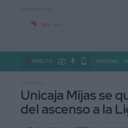
El tiempo en Mijas
28°C
28°C
live_tv
mic
phone_android
DIRECTO
NOTICIAS
M
DEPORTES
Unicaja Mijas se q
del ascenso a la 