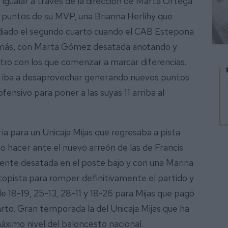
 igualar a través de la dirección de Marta Ortega
s puntos de su MVP, una Brianna Herlihy que
ediado el segundo cuarto cuando el CAB Estepona
ía más, con Marta Gómez desatada anotando y
tro con los que comenzar a marcar diferencias.
 iba a desaprovechar generando nuevos puntos
ensivo para poner a las suyas 11 arriba al
ía para un Unicaja Mijas que regresaba a pista
o hacer ante el nuevo arreón de las de Francis
mente desatada en el poste bajo y con una Marina
topista para romper definitivamente el partido y
de 18-19, 25-13, 28-11 y 18-26 para Mijas que pagó
rto. Gran temporada la del Unicaja Mijas que ha
áximo nivel del baloncesto nacional.