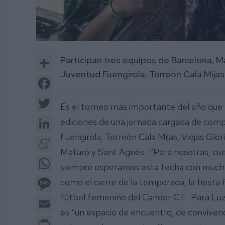
0
of
Share
Participan tres equipos de Barcelona, 
2
minutes,
Juventud Fuengirola, Torreón Cala Mijas,
2
Facebook
seconds
Volume
0%
Twitter
Es el torneo más importante del año que
LinkedIn
ediciones de una jornada cargada de comp
Fuengirola, Torreón Cala Mijas, Viejas Glor
Meneame
Mataró y Sant Agnés. “Para nosotras, cuer
WhatsApp
siempre esperamos esta fecha con mucha i
Message
como el cierre de la temporada, la fiesta
fútbol femenino del Candor C.F. Para Luz
Email
es “un espacio de encuentro, de convivenc
Print