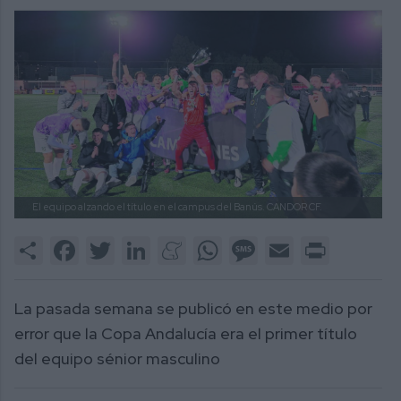
El equipo alzando el título en el campus del Banús.
CANDOR CF.
Share
Facebook
Twitter
LinkedIn
Meneame
WhatsApp
Message
Email
Print
La pasada semana se publicó en este medio por
error que la Copa Andalucía era el primer título
del equipo sénior masculino