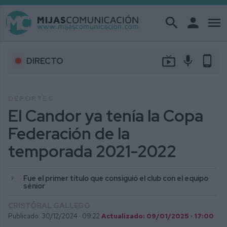
search
person
menu
live_tv
mic
phone_android
DIRECTO
DEPORTES
El Candor ya tenía la Copa
Federación de la
temporada 2021-2022
Fue el primer título que consiguió el club con el equipo
sénior
CRISTÓBAL GALLEGO
Publicado: 30/12/2024 ·
09:22
Actualizado: 09/01/2025 · 17:00