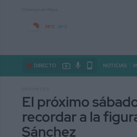
El tiempo en Mijas
29°C
29°C
live_tv
mic
phone_android
DIRECTO
NOTICIAS
M
DEPORTES
El próximo sábad
recordar a la figu
Sánchez