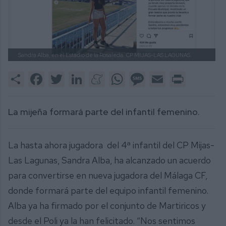
Sandra Alba, en el Estadio de la Rosaleda.
CP MIJAS-LAS LAGUNAS.
Share
Facebook
Twitter
LinkedIn
Meneame
WhatsApp
Message
Email
Print
La mijeña formará parte del infantil femenino.
La hasta ahora jugadora del 4ª infantil del CP Mijas-
Las Lagunas, Sandra Alba, ha alcanzado un acuerdo
para convertirse en nueva jugadora del Málaga CF,
donde formará parte del equipo infantil femenino.
Alba ya ha firmado por el conjunto de Martiricos y
desde el Poli ya la han felicitado. “Nos sentimos