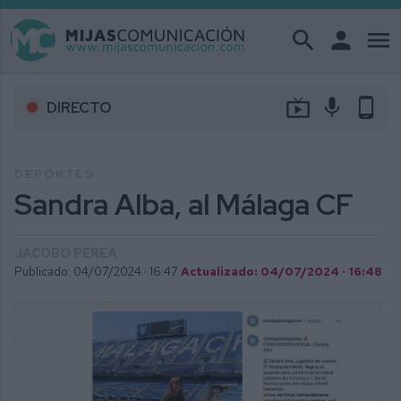
search
person
menu
live_tv
mic
phone_android
DIRECTO
DEPORTES
Sandra Alba, al Málaga CF
JACOBO PEREA
Publicado: 04/07/2024 ·
16:47
Actualizado: 04/07/2024 · 16:48