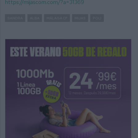
https://mijascom.com/?a=31369
SANDRA
ALBA
MÁLAGA CF
MIJAS
POLI