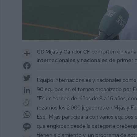
0
of
Share
CD Mijas y Candor CF compiten en varia
2
minutes,
internacionales y nacionales de primer n
14
Facebook
seconds
Volume
0%
Twitter
Equipo internacionales y nacionales como e
LinkedIn
90 equipos en el torneo organizado por Ese
“Es un torneo de niños de 8 a 16 años, con
Meneame
rozamos los 2.000 jugadores en Mijas y Fu
WhatsApp
Esei. Mijas participará con varios equipos 
Message
que engloban desde la categoría prebenjam
tienen alojamiento y un programa de acti
Email