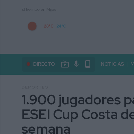
El tiempo en Mijas
28°C
24°C
live_tv
mic
phone_android
DIRECTO
NOTICIAS
M
DEPORTES
1.900 jugadores pa
ESEI Cup Costa del
semana