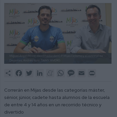
Miguel Ángel Pérez, coordinador del C.P. Mijas Ciclismo y el concejal de
Deportes, Andrés Ruiz.
TAIMY RIVERO.
Share
Facebook
Twitter
LinkedIn
Meneame
WhatsApp
Message
Email
Print
Correrán en Mijas desde las categorías máster,
sénior, júnior, cadete hasta alumnos de la escuela
de entre 4 y 14 años en un recorrido técnico y
divertido