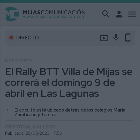
search
person
menu
live_tv
mic
phone_android
DIRECTO
DEPORTES
El Rally BTT Villa de Mijas se
correrá el domingo 9 de
abril en Las Lagunas
El circuito está ubicado detrás de los colegios María
Zambrano y Tamixa
CRISTÓBAL GALLEGO
Publicado: 28/03/2023 ·
17:50