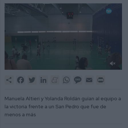
0
of
Share
Facebook
Twitter
LinkedIn
Meneame
WhatsApp
Message
Email
Print
2
minutes,
9
seconds
Manuela Altieri y Yolanda Roldán guían al equipo a
la victoria frente a un San Pedro que fue de
menos a más