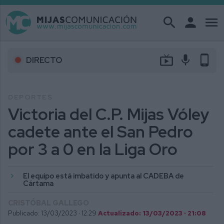
search
person
menu
live_tv
mic
phone_android
DIRECTO
DEPORTES
Victoria del C.P. Mijas Vóley
cadete ante el San Pedro
por 3 a 0 en la Liga Oro
El equipo está imbatido y apunta al CADEBA de
Cártama
CRISTÓBAL GALLEGO
Publicado: 13/03/2023 ·
12:29
Actualizado: 13/03/2023 · 21:08