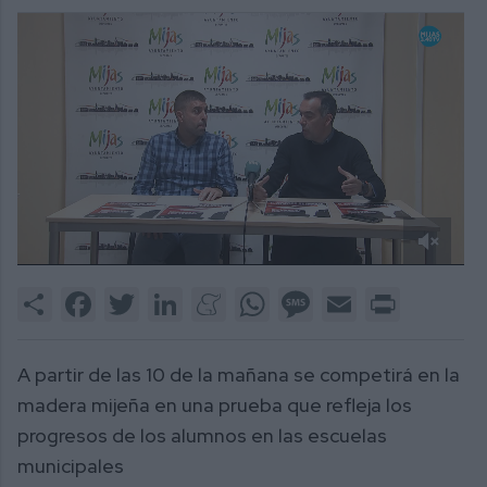
0
of
Share
Facebook
Twitter
LinkedIn
Meneame
WhatsApp
Message
Email
Print
2
minutes,
33
seconds
A partir de las 10 de la mañana se competirá en la
madera mijeña en una prueba que refleja los
progresos de los alumnos en las escuelas
municipales