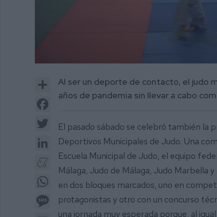
0
of
Share
Al ser un deporte de contacto, el judo 
5
minutes,
años de pandemia sin llevar a cabo co
37
Facebook
seconds
Volume
0%
Twitter
El pasado sábado se celebró también la pr
LinkedIn
Deportivos Municipales de Judo. Una compe
Escuela Municipal de Judo, el equipo fede
Meneame
Málaga, Judo de Málaga, Judo Marbella y Ri
WhatsApp
en dos bloques marcados, uno en competic
Message
protagonistas y otro con un concurso técn
una jornada muy esperada porque, al igual 
Email