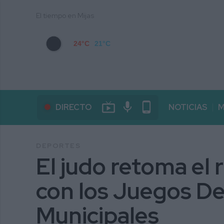
El tiempo en Mijas
24°C
21°C
live_tv
mic
phone_android
DIRECTO
NOTICIAS
M
DEPORTES
El judo retoma el
con los Juegos D
Municipales