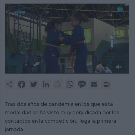
0
of
Share
Facebook
Twitter
LinkedIn
Meneame
WhatsApp
Message
Email
Print
2
minutes,
27
seconds
Tras dos años de pandemia en los que esta
modalidad se ha visto muy perjudicada por los
contactos en la competición, llega la primera
jornada