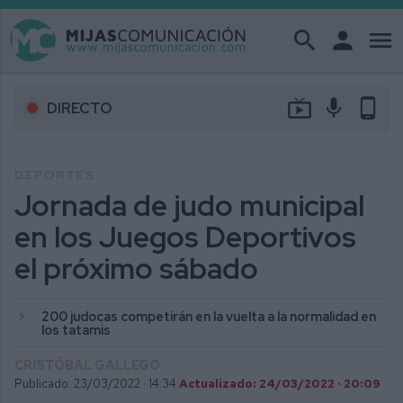
search
person
menu
live_tv
mic
phone_android
DIRECTO
DEPORTES
Jornada de judo municipal
en los Juegos Deportivos
el próximo sábado
200 judocas competirán en la vuelta a la normalidad en
los tatamis
CRISTÓBAL GALLEGO
Publicado: 23/03/2022 ·
14:34
Actualizado: 24/03/2022 · 20:09