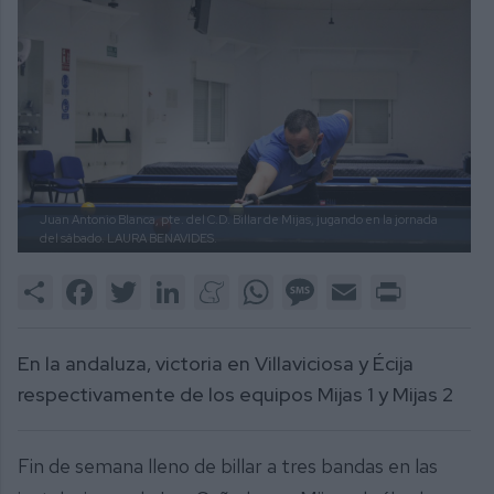
Juan Antonio Blanca, pte. del C.D. Billar de Mijas, jugando en la jornada
del sábado.
LAURA BENAVIDES.
Share
Facebook
Twitter
LinkedIn
Meneame
WhatsApp
Message
Email
Print
En la andaluza, victoria en Villaviciosa y Écija
respectivamente de los equipos Mijas 1 y Mijas 2
Fin de semana lleno de billar a tres bandas en las