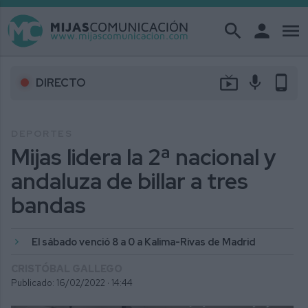
search
person
menu
live_tv
mic
phone_android
DIRECTO
DEPORTES
Mijas lidera la 2ª nacional y
andaluza de billar a tres
bandas
El sábado venció 8 a 0 a Kalima-Rivas de Madrid
CRISTÓBAL GALLEGO
Publicado: 16/02/2022 ·
14:44