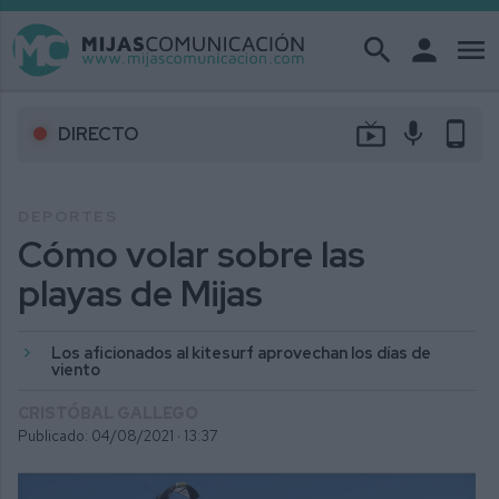
search
person
menu
live_tv
mic
phone_android
DIRECTO
DEPORTES
Cómo volar sobre las
playas de Mijas
Los aficionados al kitesurf aprovechan los días de
viento
CRISTÓBAL GALLEGO
Publicado: 04/08/2021 ·
13:37