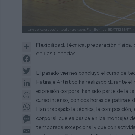
Uno de los grupos junto al entrenador, Fran Benítez.
BEATRIZ MARTÍN
Share
Flexibilidad, técnica, preparación física
en Las Cañadas
Facebook
Twitter
El pasado viernes concluyó el curso de tec
LinkedIn
Patinaje Artístico ha realizado durante el m
expresión corporal han sido parte de la t
Meneame
curso intenso, con dos horas de patinaje d
WhatsApp
Han trabajado la técnica, la composición, el
Message
corporal, que es básica en los montajes 
temporada excepcional y que con activid
Email