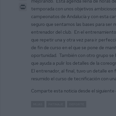
mejorando. Esta agenda llena de horas de
Print
temporada con unos objetivos ambiciosos
campeonatos de Andalucía y con esta can
seguro que sentamos las bases para ser me
entrenador del club. En el entrenamiento,
que repetir una y otra vez para ir perfecc
de fin de curso en el que se pone de mani
oportunidad. También con otro grupo se ha
que ayuda a pulir los detalles de la coreog
El entrenador, al final, tuvo un detalle e
resumido el curso de tecnificación con un
Comparte esta noticia desde el siguiente
MIJAS
PATINAJE
DEPORTE