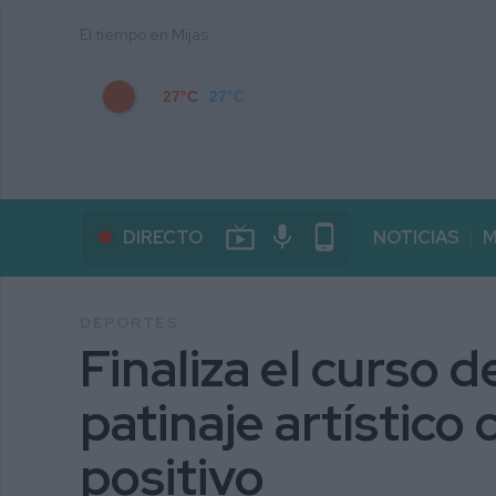
El tiempo en Mijas
27°C
27°C
live_tv
mic
phone_android
DIRECTO
NOTICIAS
M
DEPORTES
Finaliza el curso d
patinaje artístico
positivo