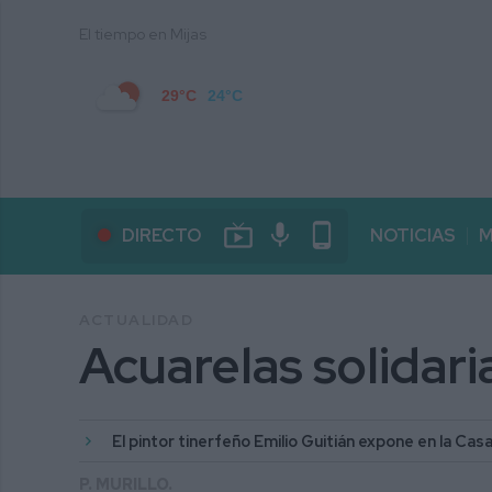
El tiempo en Mijas
29°C
24°C
live_tv
mic
phone_android
DIRECTO
NOTICIAS
M
ACTUALIDAD
Acuarelas solidari
El pintor tinerfeño Emilio Guitián expone en la Ca
P. MURILLO.