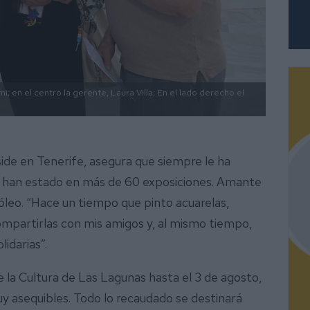
i; en el centro la gerente, Laura Villa; En el lado derecho el
side en Tenerife, asegura que siempre le ha
ya han estado en más de 60 exposiciones. Amante
óleo. “Hace un tiempo que pinto acuarelas,
compartirlas con mis amigos y, al mismo tiempo,
idarias”.
 la Cultura de Las Lagunas hasta el 3 de agosto,
y asequibles. Todo lo recaudado se destinará