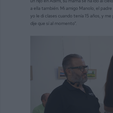
un hijo en Adimi, su mamá se ha ido al cie
a ella también. Mi amigo Manolo, el padr
yo le di clases cuando tenía 15 años, y me
dije que sí al momento”.