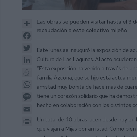
0
of
Share
Las obras se pueden visitar hasta el 3 
2
minutes,
recaudación a este colectivo mijeño
11
Facebook
seconds
Volume
0%
Twitter
Este lunes se inauguró la exposición de acu
LinkedIn
Cultura de Las Lagunas. Al acto acudieron 
“Esta exposición ha venido a través de una
Meneame
familia Azcona, que su hijo está actualme
WhatsApp
amistad muy bonita de hace más de cuarent
Message
tiene un corazón solidario que ha demostr
hecho en colaboración con los distintos col
Email
Print
Un total de 40 obras lucen desde hoy en l
que viajan a Mijas por amistad. Como bien