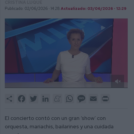
CRISTINA LUQUE
Publicado: 02/06/2026 ·
14:28
Actualizado: 03/06/2026 · 12:29
0
of
Share
Facebook
Twitter
LinkedIn
Meneame
WhatsApp
Message
Email
Print
2
minutes,
19
seconds
El concierto contó con un gran ‘show’ con
orquesta, mariachis, bailarines y una cuidada