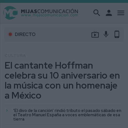
search
person
menu
live_tv
mic
phone_android
DIRECTO
CULTURA
El cantante Hoffman
celebra su 10 aniversario en
la música con un homenaje
a México
‘El divo de la canción’ rindió tributo el pasado sábado en
el Teatro Manuel España a voces emblemáticas de esa
tierra