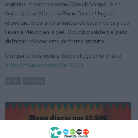
registros mexicanos como Chavela Vargas, Juan
Gabriel, José Alfredo o Rocío Durcal. Un gran
espectáculo para los amantes de esta música y que
llevan a México en la piel. El público asistente pudo
disfrutar del concierto de forma gratuita.
Comparte esta noticia desde el siguiente enlace:
https://mijascom.com/?a=38315
MIJAS
CULTURA