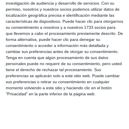
investigación de audiencia y desarrollo de servicios.
Con su
el director, orgulloso del resultado de sus pupilos.
permiso, nosotros y nuestros socios podemos utilizar datos de
localización geográfica precisa e identificación mediante las
Los beneficios de subir al escenario son indudables a
características de dispositivos. Puede hacer clic para otorgarnos
cualquier edad, tal y como relata Ever Hugo Gravina,
su consentimiento a nosotros y a nuestros 1733 socios para
que llevemos a cabo el procesamiento previamente descrito. De
alumno del taller de adultos. Gravina asegura que se
forma alternativa, puede hacer clic para denegar su
apuntó “por recomendación de una amiga y no
consentimiento o acceder a información más detallada y
cambiar sus preferencias antes de otorgar su consentimiento.
tengo ningún arrepentimiento, es de lo mejor. Es
Tenga en cuenta que algún procesamiento de sus datos
una actividad extralaboral muy buena, te relaja y te
personales puede no requerir de su consentimiento, pero usted
hace desconectar completamente. Lo recomiendo
tiene el derecho de rechazar tal procesamiento. Sus
preferencias se aplicarán solo a este sitio web. Puede cambiar
siempre”.
sus preferencias o retirar su consentimiento en cualquier
momento volviendo a este sitio y haciendo clic en el botón
Comparte esta noticia desde el siguiente enlace:
"Privacidad" en la parte inferior de la página web.
https://mijascom.com/?a=38195
TEATRO
UP
MIJAS
ADOLESCENTE
ADULTOS