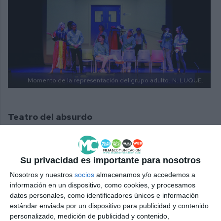
Momento de la representación del grupo adulto.
N. LUQUE.
Teatro del absurdo
La madurez escénica llegó de la mano del grupo de
adultos, quienes representaron ‘El pabellón de la
Su privacidad es importante para nosotros
sombra risueña’, una atrevida propuesta de Morales.
Nosotros y nuestros
socios
almacenamos y/o accedemos a
“Es la primera vez que hago teatro del absurdo, una
información en un dispositivo, como cookies, y procesamos
datos personales, como identificadores únicos e información
obra muy loca pero con un trasfondo sobre la salud
estándar enviada por un dispositivo para publicidad y contenido
mental que impacta bastante en el público”, señaló
personalizado, medición de publicidad y contenido,