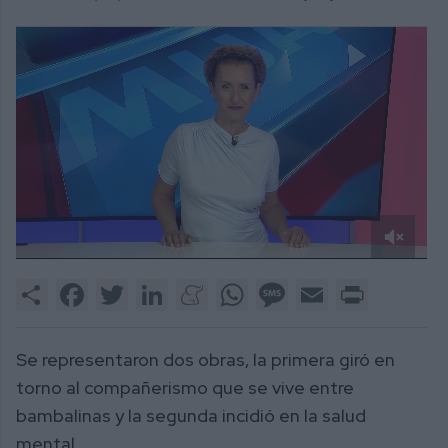
0
of
Share
Facebook
Twitter
LinkedIn
Meneame
WhatsApp
Message
Email
Print
1
minute,
54
seconds
Se representaron dos obras, la primera giró en
torno al compañerismo que se vive entre
bambalinas y la segunda incidió en la salud
mental