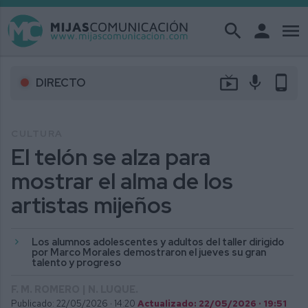
search
person
menu
live_tv
mic
phone_android
DIRECTO
CULTURA
El telón se alza para
mostrar el alma de los
artistas mijeños
Los alumnos adolescentes y adultos del taller dirigido
por Marco Morales demostraron el jueves su gran
talento y progreso
F. M. ROMERO | N. LUQUE.
Publicado: 22/05/2026 ·
14:20
Actualizado: 22/05/2026 · 19:51