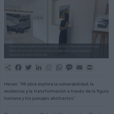
Hesari llegó a España hace menos de un año y tras visitar el Centro de
Artes encontró allí una conexión y un lugar en el que expresarse.
CENTRO DE ARTES DE MIJAS
Share
Facebook
Twitter
LinkedIn
Meneame
WhatsApp
Message
Email
Print
Hesari: “Mi obra explora la vulnerabilidad, la
resiliencia y la transformación a través de la figura
humana y los paisajes abstractos”