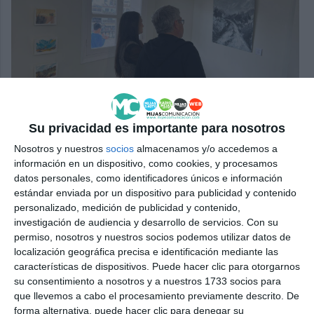
Pueden encontrar más sobre la artista en su cuenta de
instagram @pegah_art.
CENTRO DE ARTES DE MIJAS
Su privacidad es importante para nosotros
Nosotros y nuestros
socios
almacenamos y/o accedemos a
información en un dispositivo, como cookies, y procesamos
datos personales, como identificadores únicos e información
estándar enviada por un dispositivo para publicidad y contenido
Comparte esta noticia desde el siguiente enlace:
personalizado, medición de publicidad y contenido,
investigación de audiencia y desarrollo de servicios.
Con su
https://mijascom.com/?a=37760
permiso, nosotros y nuestros socios podemos utilizar datos de
localización geográfica precisa e identificación mediante las
CENTRO DE ARTES
MIJAS
PEGAH HESARI
PINTURA
características de dispositivos. Puede hacer clic para otorgarnos
su consentimiento a nosotros y a nuestros 1733 socios para
que llevemos a cabo el procesamiento previamente descrito. De
forma alternativa, puede hacer clic para denegar su