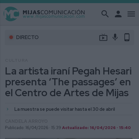
search
person
menu
live_tv
mic
phone_android
DIRECTO
CULTURA
La artista iraní Pegah Hesari
presenta ‘The passages’ en
el Centro de Artes de Mijas
La muestra se puede visitar hasta el 30 de abril
CANDELA ARROYO
Publicado: 16/04/2026 ·
15:39
Actualizado: 16/04/2026 · 15:40