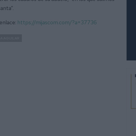
anta”.
 enlace:
https://mijascom.com/?a=37736
NA AGUILAR