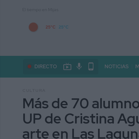
El tiempo en Mijas
25°C
25°C
live_tv
mic
phone_android
DIRECTO
NOTICIAS
M
CULTURA
Más de 70 alumnos 
UP de Cristina Ag
arte en Las Lagun