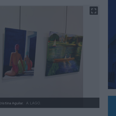
istina Aguilar.
A. LAGO.
Obras 