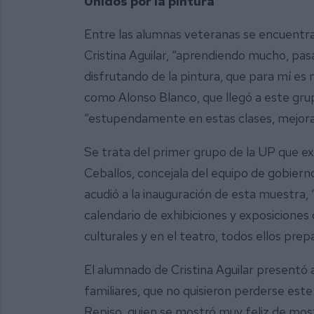
Unidos por la pintura
Entre las alumnas veteranas se encuentra 
Cristina Aguilar, “aprendiendo mucho, p
disfrutando de la pintura, que para mí es
como Alonso Blanco, que llegó a este grup
“estupendamente en estas clases, mejoran
Se trata del primer grupo de la UP que ex
Ceballos, concejala del equipo de gobier
acudió a la inauguración de esta muestra
calendario de exhibiciones y exposiciones
culturales y en el teatro, todos ellos prep
El alumnado de Cristina Aguilar presentó
familiares, que no quisieron perderse e
Repiso, quien se mostró muy feliz de most