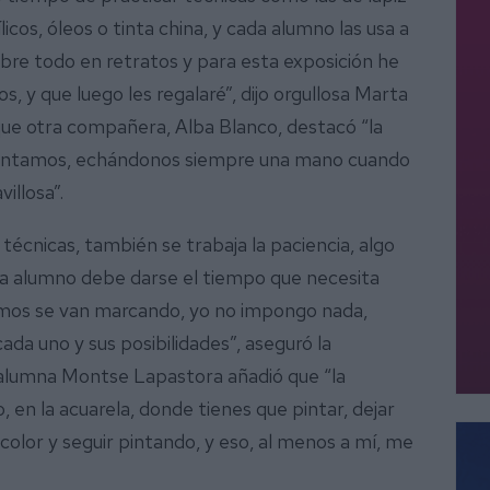
ílicos, óleos o tinta china, y cada alumno las usa a
sobre todo en retratos y para esta exposición he
, y que luego les regalaré”, dijo orgullosa Marta
que otra compañera, Alba Blanco, destacó “la
 pintamos, echándonos siempre una mano cuando
illosa”.
técnicas, también se trabaja la paciencia, algo
ada alumno debe darse el tiempo que necesita
ismos se van marcando, yo no impongo nada,
ada uno y sus posibilidades”, aseguró la
la alumna Montse Lapastora añadió que “la
 en la acuarela, donde tienes que pintar, dejar
color y seguir pintando, y eso, al menos a mí, me