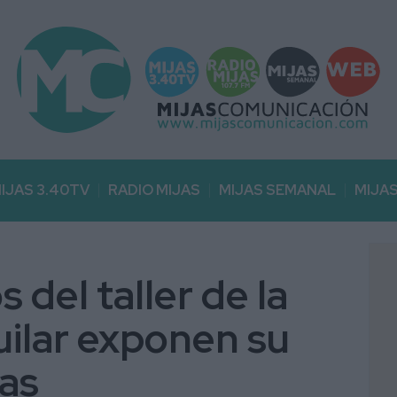
IJAS 3.40TV
RADIO MIJAS
MIJAS SEMANAL
MIJA
del taller de la
uilar exponen su
as