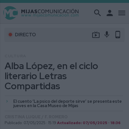
search
person
menu
live_tv
mic
phone_android
DIRECTO
CULTURA
Alba López, en el ciclo
literario Letras
Compartidas
El cuento ‘La psico del deporte sirve’ se presenta este
jueves en la Casa Museo de Mijas
CRISTINA LUQUE / F. ROMERO
Publicado: 07/05/2025 ·
15:19
Actualizado: 07/05/2025 · 18:36