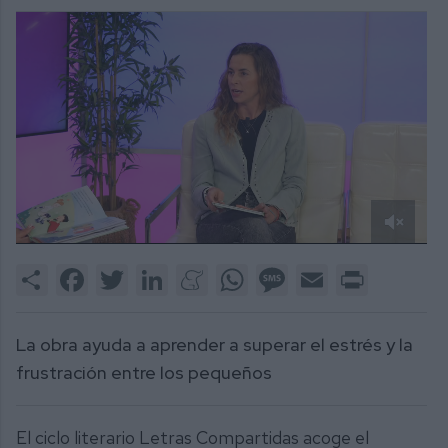
0
of
Share
Facebook
Twitter
LinkedIn
Meneame
WhatsApp
Message
Email
Print
1
minute,
8
seconds
La obra ayuda a aprender a superar el estrés y la
frustración entre los pequeños
El ciclo literario Letras Compartidas acoge el