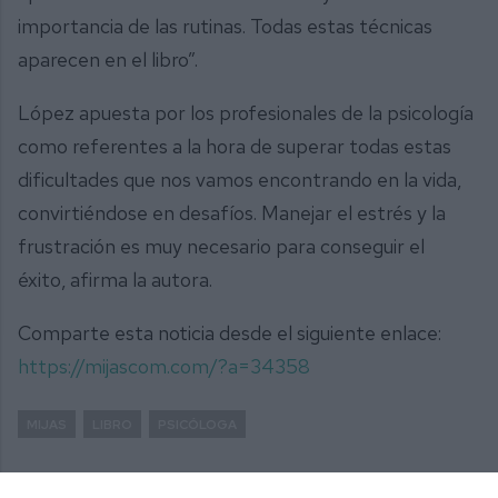
importancia de las rutinas. Todas estas técnicas
aparecen en el libro”.
López apuesta por los profesionales de la psicología
como referentes a la hora de superar todas estas
dificultades que nos vamos encontrando en la vida,
convirtiéndose en desafíos. Manejar el estrés y la
frustración es muy necesario para conseguir el
éxito, afirma la autora.
Comparte esta noticia desde el siguiente enlace:
https://mijascom.com/?a=34358
MIJAS
LIBRO
PSICÓLOGA