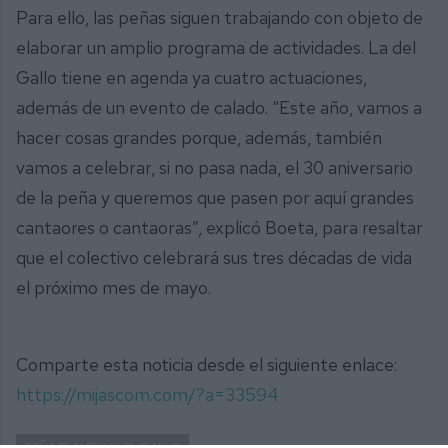
Para ello, las peñas siguen trabajando con objeto de
elaborar un amplio programa de actividades. La del
Gallo tiene en agenda ya cuatro actuaciones,
además de un evento de calado. “Este año, vamos a
hacer cosas grandes porque, además, también
vamos a celebrar, si no pasa nada, el 30 aniversario
de la peña y queremos que pasen por aquí grandes
cantaores o cantaoras”, explicó Boeta, para resaltar
que el colectivo celebrará sus tres décadas de vida
el próximo mes de mayo.
Comparte esta noticia desde el siguiente enlace:
https://mijascom.com/?a=33594
PEÑA FLAMENCA EL GALLO