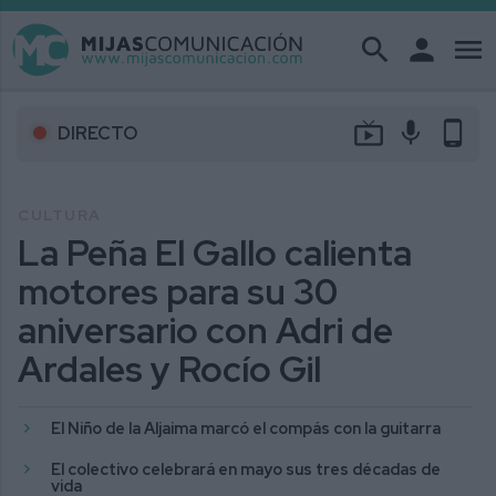
search
person
menu
live_tv
mic
phone_android
DIRECTO
CULTURA
La Peña El Gallo calienta
motores para su 30
aniversario con Adri de
Ardales y Rocío Gil
El Niño de la Aljaima marcó el compás con la guitarra
El colectivo celebrará en mayo sus tres décadas de
vida