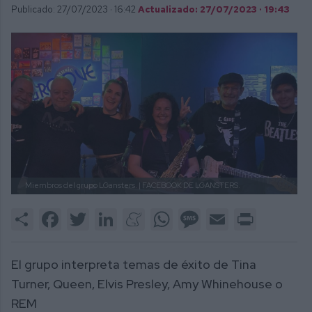
Publicado: 27/07/2023 ·
16:42
Actualizado: 27/07/2023 · 19:43
Miembros del grupo LGansters.
| FACEBOOK DE LGANSTERS.
Share
Facebook
Twitter
LinkedIn
Meneame
WhatsApp
Message
Email
Print
El grupo interpreta temas de éxito de Tina
Turner, Queen, Elvis Presley, Amy Whinehouse o
REM