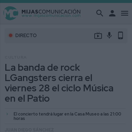
search
person
menu
live_tv
mic
phone_android
DIRECTO
CULTURA
La banda de rock
LGangsters cierra el
viernes 28 el ciclo Música
en el Patio
El concierto tendrá lugar en la Casa Museo a las 21:00
horas
JUAN DIEGO SÁNCHEZ