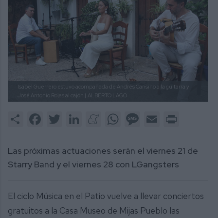
Isabel Guerrero estuvo acompañada de Andrés Cansino a la guitarra y
José Antonio Rojas al cajón |
ALBERTO LAGO
Share
Facebook
Twitter
LinkedIn
Meneame
WhatsApp
Message
Email
Print
Las próximas actuaciones serán el viernes 21 de
Starry Band y el viernes 28 con LGangsters
El ciclo Música en el Patio vuelve a llevar conciertos
gratuitos a la Casa Museo de Mijas Pueblo las