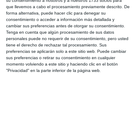
su consentimiento a nosotros y a nuestros 1733 socios para
que llevemos a cabo el procesamiento previamente descrito. De
forma alternativa, puede hacer clic para denegar su
consentimiento o acceder a información más detallada y
cambiar sus preferencias antes de otorgar su consentimiento.
Tenga en cuenta que algún procesamiento de sus datos
personales puede no requerir de su consentimiento, pero usted
tiene el derecho de rechazar tal procesamiento. Sus
preferencias se aplicarán solo a este sitio web. Puede cambiar
sus preferencias o retirar su consentimiento en cualquier
momento volviendo a este sitio y haciendo clic en el botón
"Privacidad" en la parte inferior de la página web.
Como novedad, este año, se seleccionarán las
mejores fotos que formarán parte del libro ‘Mijas,
un pueblo de foto’. Así lo anunciaba la concejala de
Cultura del Ayuntamiento de Mijas, Verónica
Ensberg (PSOE), que asistió a la entrega de
premios. “Este año, vamos a editar un libro con las
200 fotos que se han seleccionado ampliando así