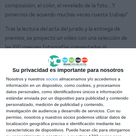
composición, el color, el revelado de la foto… Y
ponernos de acuerdo muchas veces cuesta trabajo”.
Tras la lectura del acta del jurado y la entrega de
premios, se proyectó un vídeo con una selección de
las 100 mejores fotografías presentadas al
concurso, entre ellas las imágenes premiadas.
Su privacidad es importante para nosotros
Nosotros y nuestros
socios
almacenamos y/o accedemos a
información en un dispositivo, como cookies, y procesamos
datos personales, como identificadores únicos e información
estándar enviada por un dispositivo para publicidad y contenido
personalizado, medición de publicidad y contenido,
investigación de audiencia y desarrollo de servicios.
Con su
permiso, nosotros y nuestros socios podemos utilizar datos de
localización geográfica precisa e identificación mediante las
características de dispositivos. Puede hacer clic para otorgarnos