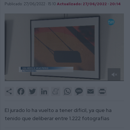
Publicado: 27/06/2022 ·
15:10
Actualizado: 27/06/2022 · 20:14
0
of
Share
Facebook
Twitter
LinkedIn
Meneame
WhatsApp
Message
Email
Print
4
minutes,
16
seconds
El jurado lo ha vuelto a tener difícil, ya que ha
tenido que deliberar entre 1.222 fotografías