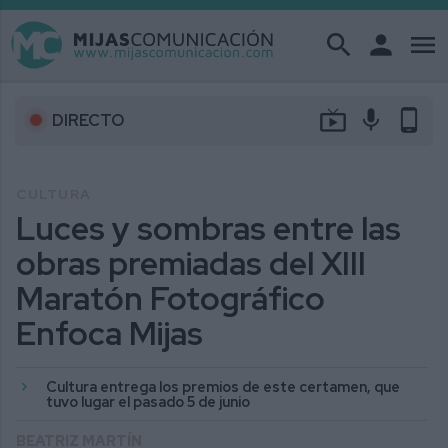
search
person
menu
live_tv
mic
phone_android
DIRECTO
CULTURA
Luces y sombras entre las
obras premiadas del XIII
Maratón Fotográfico
Enfoca Mijas
Cultura entrega los premios de este certamen, que
tuvo lugar el pasado 5 de junio
BEATRIZ MARTÍN