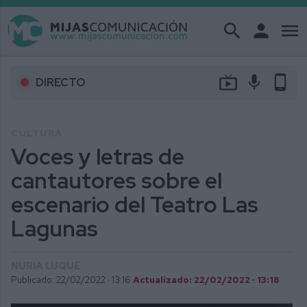
search
person
menu
live_tv
mic
phone_android
DIRECTO
CULTURA
Voces y letras de
cantautores sobre el
escenario del Teatro Las
Lagunas
NURIA LUQUE
Publicado: 22/02/2022 ·
13:16
Actualizado: 22/02/2022 · 13:18