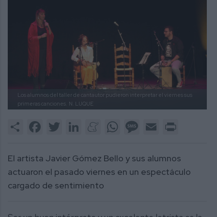
Los alumnos del taller de cantautor pudieron interpretar el viernes sus
primeras canciones.
N. LUQUE
Share
Facebook
Twitter
LinkedIn
Meneame
WhatsApp
Message
Email
Print
El artista Javier Gómez Bello y sus alumnos
actuaron el pasado viernes en un espectáculo
cargado de sentimiento