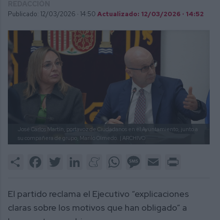
REDACCIÓN
Publicado: 12/03/2026 ·
14:50
Actualizado: 12/03/2026 · 14:52
José Carlos Martín, portavoz de Ciudadanos en el Ayuntamiento, junto a
su compañera de grupo, Mariló Olmedo.
| ARCHIVO
Share
Facebook
Twitter
LinkedIn
Meneame
WhatsApp
Message
Email
Print
El partido reclama el Ejecutivo “explicaciones
claras sobre los motivos que han obligado” a