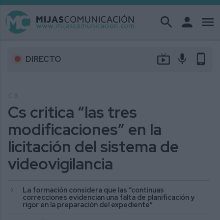
search
person
menu
live_tv
mic
phone_android
DIRECTO
CS
Cs critica “las tres
modificaciones” en la
licitación del sistema de
videovigilancia
La formación considera que las “continuas
correcciones evidencian una falta de planificación y
rigor en la preparación del expediente”