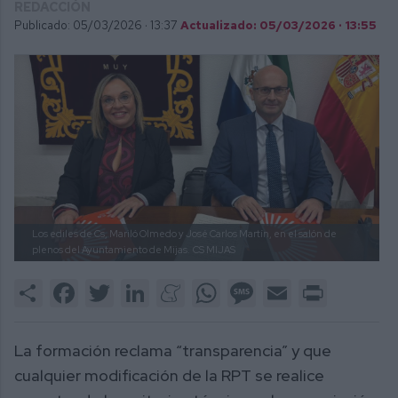
REDACCIÓN
Publicado: 05/03/2026 ·
13:37
Actualizado: 05/03/2026 · 13:55
Los ediles de Cs, Mariló Olmedo y José Carlos Martín, en el salón de
plenos del Ayuntamiento de Mijas.
CS MIJAS
Share
Facebook
Twitter
LinkedIn
Meneame
WhatsApp
Message
Email
Print
La formación reclama “transparencia” y que
cualquier modificación de la RPT se realice