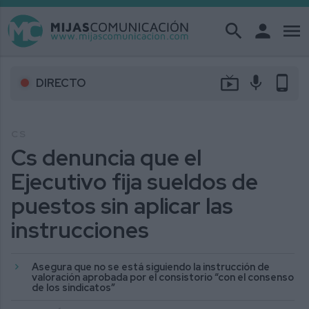
search
person
menu
live_tv
mic
phone_android
DIRECTO
CS
Cs denuncia que el
Ejecutivo fija sueldos de
puestos sin aplicar las
instrucciones
Asegura que no se está siguiendo la instrucción de
valoración aprobada por el consistorio “con el consenso
de los sindicatos”