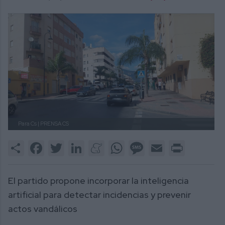
Para Cs
| PRENSA CS
Share
Facebook
Twitter
LinkedIn
Meneame
WhatsApp
Message
Email
Print
El partido propone incorporar la inteligencia
artificial para detectar incidencias y prevenir
actos vandálicos