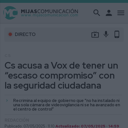
search
person
menu
live_tv
mic
phone_android
DIRECTO
CS
Cs acusa a Vox de tener un
“escaso compromiso” con
la seguridad ciudadana
Recrimina al equipo de gobierno que “no ha instalado ni
una sola cámara de videovigilancia ni se ha avanzado en
el centro de control”
REDACCIÓN
Publicado: 07/05/2025 ·
11:10
Actualizado: 07/05/2025 · 14:59