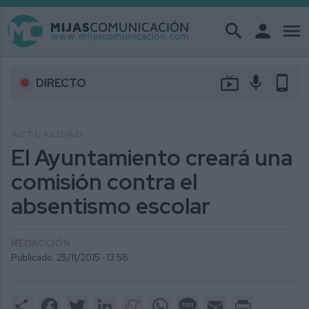
search
person
menu
live_tv
mic
phone_android
DIRECTO
ACTUALIDAD
El Ayuntamiento creará una
comisión contra el
absentismo escolar
REDACCIÓN
Publicado: 25/11/2015 ·
13:58
Share
Facebook
Twitter
LinkedIn
Meneame
WhatsApp
Message
Email
Print