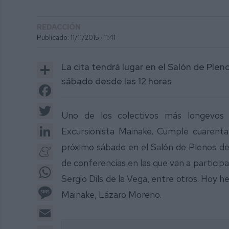
REDACCIÓN
Publicado: 11/11/2015 ·
11:41
Share
La cita tendrá lugar en el Salón de Ple
sábado desde las 12 horas
Facebook
Twitter
Uno de los colectivos más longevos 
LinkedIn
Excursionista Mainake. Cumple cuarenta
próximo sábado en el Salón de Plenos de
Meneame
de conferencias en las que van a particip
WhatsApp
Sergio Dils de la Vega, entre otros. Hoy 
Message
Mainake, Lázaro Moreno.
Email