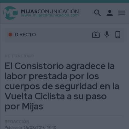
search
person
menu
live_tv
mic
phone_android
DIRECTO
ACTUALIDAD
El Consistorio agradece la
labor prestada por los
cuerpos de seguridad en la
Vuelta Ciclista a su paso
por Mijas
REDACCIÓN
Publicado: 25/08/2015 ·
13:40