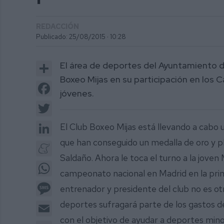
REDACCIÓN
Publicado: 25/08/2015 ·
10:28
Share
El área de deportes del Ayuntamiento de
Boxeo Mijas en su participación en los
Facebook
jóvenes.
Twitter
LinkedIn
El Club Boxeo Mijas está llevando a cabo u
que han conseguido un medalla de oro y pl
Meneame
Saldaño. Ahora le toca el turno a la joven
WhatsApp
campeonato nacional en Madrid en la pr
Message
entrenador y presidente del club no es ot
deportes sufragará parte de los gastos 
Email
con el objetivo de ayudar a deportes min