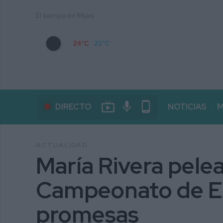
El tiempo en Mijas
24°C
23°C
live_tv
mic
phone_android
DIRECTO
NOTICIAS
M
ACTUALIDAD
María Rivera pelea
Campeonato de E
promesas