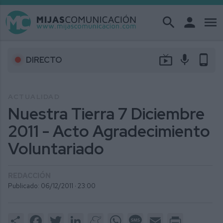
search
person
menu
live_tv
mic
phone_android
DIRECTO
ACTUALIDAD
Nuestra Tierra 7 Diciembre
2011 - Acto Agradecimiento
Voluntariado
REDACCIÓN
Publicado: 06/12/2011 ·
23:00
Share
Facebook
Twitter
LinkedIn
Meneame
WhatsApp
Message
Email
Print