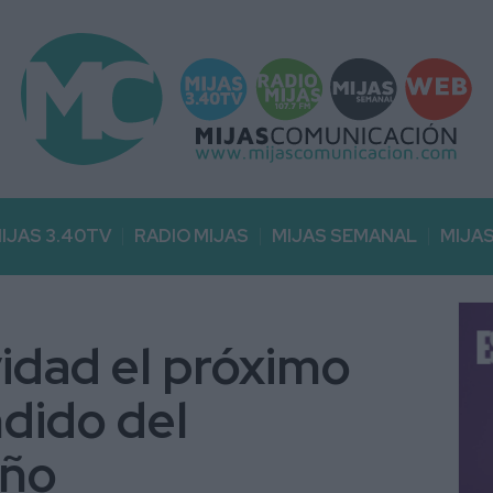
IJAS 3.40TV
RADIO MIJAS
MIJAS SEMANAL
MIJA
vidad el próximo
ndido del
eño