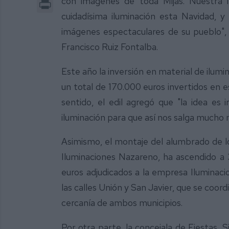
con imágenes de toda Mijas. Nuestra i
Print
cuidadísima iluminación esta Navidad, 
imágenes espectaculares de su pueblo", e
Francisco Ruiz Fontalba.
Este año la inversión en material de ilum
un total de 170.000 euros invertidos en e
sentido, el edil agregó que "la idea e
iluminación para que así nos salga mucho 
Asimismo, el montaje del alumbrado de lo
Iluminaciones Nazareno, ha ascendido a 
euros adjudicados a la empresa Iluminac
las calles Unión y San Javier, que se coor
cercanía de ambos municipios.
Por otra parte, la concejala de Fiestas, S