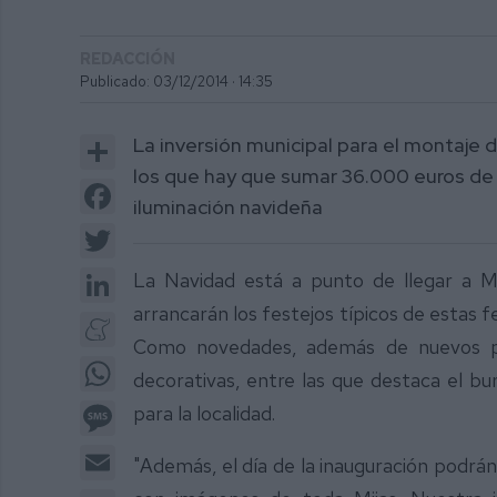
REDACCIÓN
Publicado: 03/12/2014 ·
14:35
Share
La inversión municipal para el montaje
los que hay que sumar 36.000 euros de 
Facebook
iluminación navideña
Twitter
LinkedIn
La Navidad está a punto de llegar a Mi
arrancarán los festejos típicos de estas 
Meneame
Como novedades, además de nuevos pu
WhatsApp
decorativas, entre las que destaca el bur
Message
para la localidad.
Email
"Además, el día de la inauguración podrá