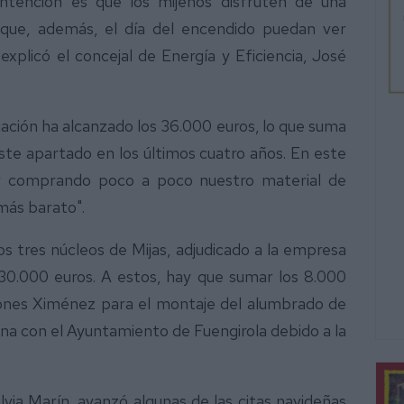
ntención es que los mijeños disfruten de una
y que, además, el día del encendido puedan ver
xplicó el concejal de Energía y Eficiencia, José
inación ha alcanzado los 36.000 euros, lo que suma
ste apartado en los últimos cuatro años. En este
s ir comprando poco a poco nuestro material de
más barato".
s tres núcleos de Mijas, adjudicado a la empresa
30.000 euros. A estos, hay que sumar los 8.000
iones Ximénez para el montaje del alumbrado de
dina con el Ayuntamiento de Fuengirola debido a la
ilvia Marín, avanzó algunas de las citas navideñas