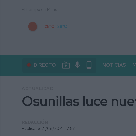
El tiempo en Mijas
28°C
26°C
live_tv
mic
phone_android
DIRECTO
NOTICIAS
M
ACTUALIDAD
Osunillas luce nu
REDACCIÓN
Publicado: 21/08/2014 ·
17:57