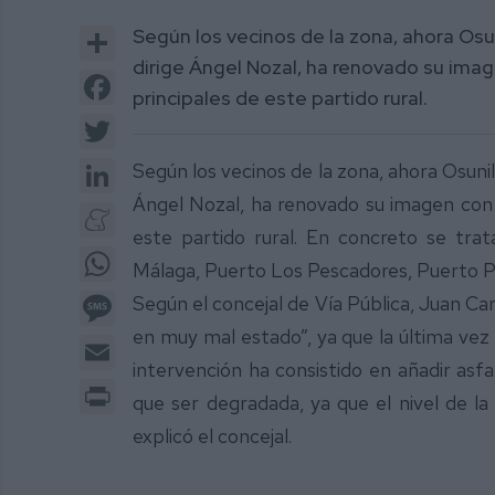
Share
Según los vecinos de la zona, ahora Osu
dirige Ángel Nozal, ha renovado su imag
Facebook
principales de este partido rural.
Twitter
LinkedIn
Según los vecinos de la zona, ahora Osunil
Ángel Nozal, ha renovado su imagen con e
Meneame
este partido rural. En concreto se tra
WhatsApp
Málaga, Puerto Los Pescadores, Puerto Pi
Message
Según el concejal de Vía Pública, Juan Ca
en muy mal estado”, ya que la última vez
Email
intervención ha consistido en añadir asfa
Print
que ser degradada, ya que el nivel de la
explicó el concejal.